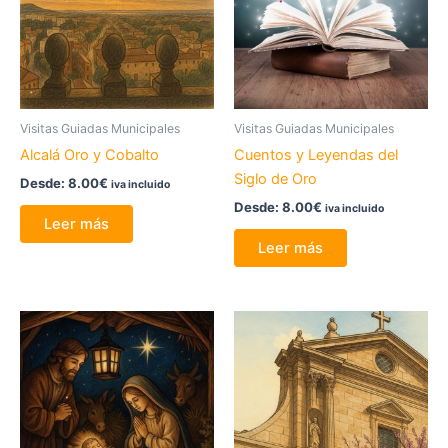
Visitas Guiadas Municipales
Visitas Guiadas Municipales
Alcalá Oro y Cobalto
Cuentos y Leyendas del
Siglo de Oro
Desde:
8.00
€
iva incluido
Desde:
8.00
€
iva incluido
Leer más
Leer más