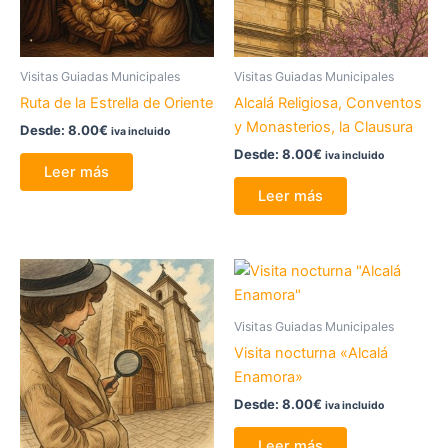
Visitas Guiadas Municipales
Visitas Guiadas Municipales
Ruta de la Estrella de Oriente
Alcalá Religiosa, Conventos
y Monasterios, la Clausura
Desde:
8.00
€
iva incluido
Desde:
8.00
€
iva incluido
Leer más
Leer más
Visitas Guiadas Municipales
Visita nocturna «Alcalá
Enamora»
Desde:
8.00
€
iva incluido
Leer más