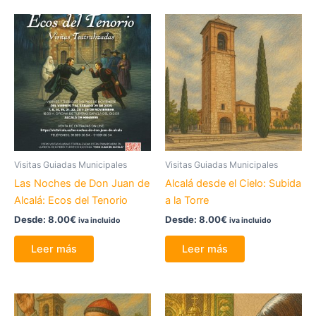
Visitas Guiadas Municipales
Visitas Guiadas Municipales
Las Noches de Don Juan de
Alcalá desde el Cielo: Subida
Alcalá: Ecos del Tenorio
a la Torre
Desde:
8.00
€
Desde:
8.00
€
iva incluido
iva incluido
Leer más
Leer más