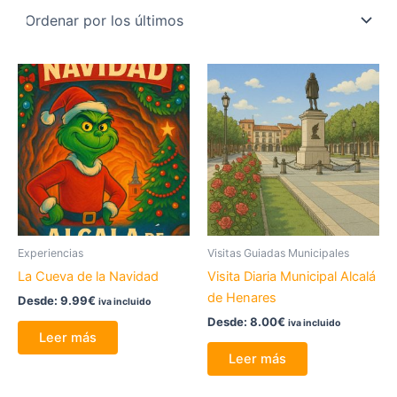
los
últimos
Experiencias
Visitas Guiadas Municipales
La Cueva de la Navidad
Visita Diaria Municipal Alcalá
de Henares
Desde:
9.99
€
iva incluido
Desde:
8.00
€
iva incluido
Leer más
Leer más