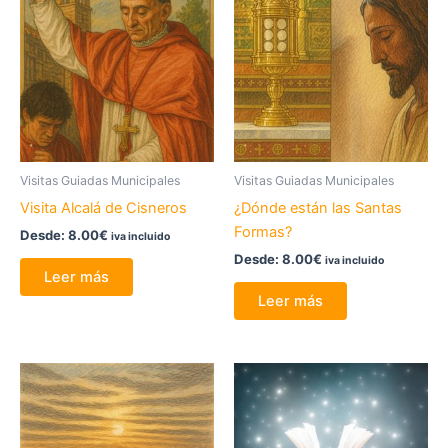
Visitas Guiadas Municipales
Visitas Guiadas Municipales
Visita Alcalá de Cisneros
¿Dónde están las Santas
Formas?
Desde:
8.00
€
iva incluido
Desde:
8.00
€
iva incluido
Leer más
Leer más